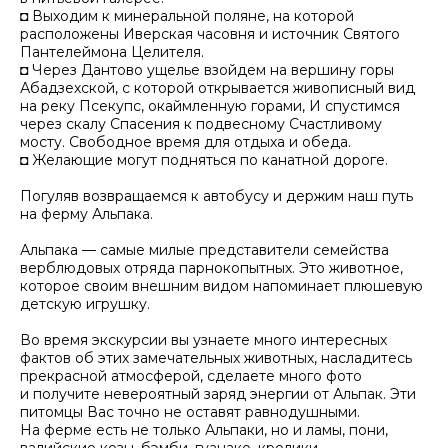
◘ Выходим к минеральной поляне, на которой
расположены Иверская часовня и источник Святого
Пантелеймона Целителя.
◘ Через Дантово ущелье взойдем на вершину горы
Абадзехской, с которой открывается живописный вид
на реку Псекупс, окаймленную горами, И спустимся
через скалу Спасения к подвесному Счастливому
мосту. Свободное время для отдыха и обеда.
◘ Желающие могут подняться по канатной дороге.
Погуляв возвращаемся к автобусу и держим наш путь
на ферму Альпака.
Альпака — самые милые представители семейства
верблюдовых отряда парнокопытных. Это животное,
которое своим внешним видом напоминает плюшевую
детскую игрушку.
Во время экскурсии вы узнаете много интересных
фактов об этих замечательных животных, насладитесь
прекрасной атмосферой, сделаете много фото
и получите невероятный заряд энергии от Альпак. Эти
питомцы Вас точно не оставят равнодушными.
На ферме есть не только Альпаки, но и ламы, пони,