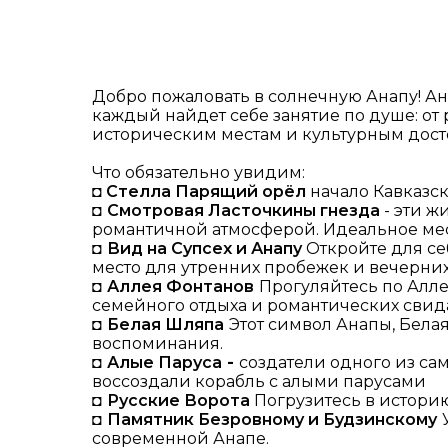
Добро пожаловать в солнечную Анапу!
Ан
каждый найдет себе занятие по душе: от
историческим местам и культурным дос
Что обязательно увидим:
◘
Стелла Парящий орёл
начало Кавказск
◘
Смотровая Ласточкины гнезда
- эти ж
романтичной атмосферой. Идеальное мес
◘
Вид на Супсех и Анапу
Откройте для се
место для утренних пробежек и вечерних
◘
Аллея Фонтанов
Прогуляйтесь по Алле
семейного отдыха и романтических свид
◘
Белая Шляпа
Этот символ Анапы, Бела
воспоминания.
◘
Алые Паруса
-
создатели одного из са
воссоздали корабль с алыми парусами
◘
Русские Ворота
Погрузитесь в историю
◘
Памятник Безровному и Будзинскому
современной Анапе.