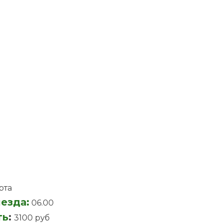
рта
езда:
06.00
ть
:
3100 руб