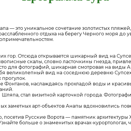
апа — это уникальное сочетание золотистых пляжей,
 расслабленного отдыха на берегу Черного моря до 
топримечательностям.
их гор. Отсюда открывается шикарный вид на Супсе
ивописные скалы, словно ласточкины гнезда, привл
то для фотографий, шикарная смотровая на виды А
бя великолепный вид на соседнюю деревню Супсех 
 прогулок.
е Фонтанов, наслаждаясь прохладой воды и красив
аний.
я Шляпа, стал визитной карточкой города. Фотограф
мых заметных арт-объектов Анапы вдохновились пов
, посетив Русские Ворота — памятник архитектуры 
Узнайте больше о знаменитых врачах-курортологах, 