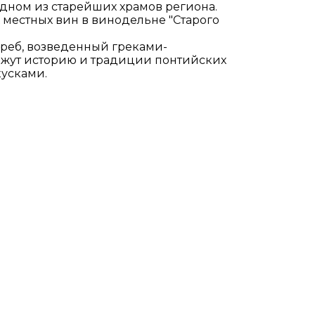
одном из старейших храмов региона.
 местных вин в винодельне "Старого
греб, возведенный греками-
скажут историю и традиции понтийских
кусками.